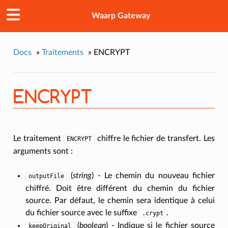
Waarp Gateway
Docs
»
Traitements
»
ENCRYPT
ENCRYPT
Le traitement
chiffre le fichier de transfert. Les
ENCRYPT
arguments sont :
(
string
) - Le chemin du nouveau fichier
outputFile
chiffré. Doit être différent du chemin du fichier
source. Par défaut, le chemin sera identique à celui
du fichier source avec le suffixe
.
.crypt
(
boolean
) - Indique si le fichier source
keepOriginal