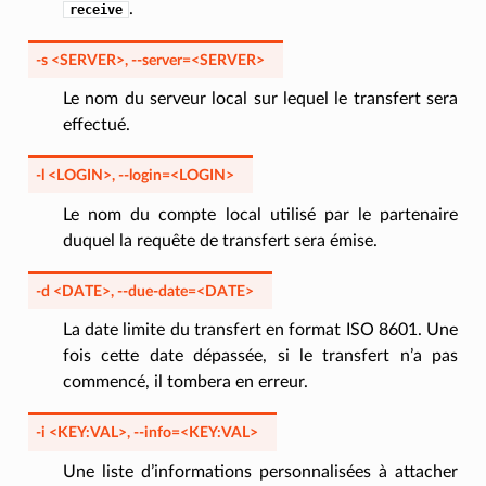
.
receive
-s
<SERVER>
,
--server
=<SERVER>
Le nom du serveur local sur lequel le transfert sera
effectué.
-l
<LOGIN>
,
--login
=<LOGIN>
Le nom du compte local utilisé par le partenaire
duquel la requête de transfert sera émise.
-d
<DATE>
,
--due-date
=<DATE>
La date limite du transfert en format ISO 8601. Une
fois cette date dépassée, si le transfert n’a pas
commencé, il tombera en erreur.
-i
<KEY:VAL>
,
--info
=<KEY:VAL>
Une liste d’informations personnalisées à attacher