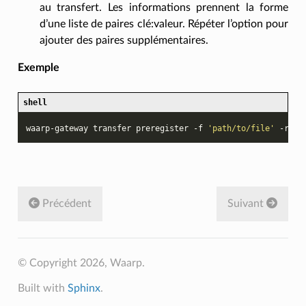
au transfert. Les informations prennent la forme
d’une liste de paires clé:valeur. Répéter l’option pour
ajouter des paires supplémentaires.
Exemple
shell
waarp-gateway
transfer
preregister
-f
'path/to/file'
-r
'r
Précédent
Suivant
© Copyright 2026, Waarp.
Built with
Sphinx
.