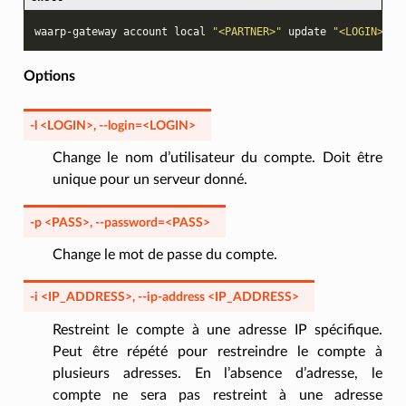
waarp-gateway
account
local
"<PARTNER>"
update
"<LOGIN>"
Options
-l
<LOGIN>
,
--login
=<LOGIN>
Change le nom d’utilisateur du compte. Doit être
unique pour un serveur donné.
-p
<PASS>
,
--password
=<PASS>
Change le mot de passe du compte.
-i
<IP_ADDRESS>
,
--ip-address
<IP_ADDRESS>
Restreint le compte à une adresse IP spécifique.
Peut être répété pour restreindre le compte à
plusieurs adresses. En l’absence d’adresse, le
compte ne sera pas restreint à une adresse