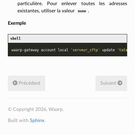
particulière. Pour enlever toutes les adresses
existantes, utiliser la valeur
.
none
Exemple
shell
waarp-gateway
account
local
'serveur_sftp'
update
'tata'
-
Précédent
Suivant
© Copyright 2026, Waarp.
Built with
Sphinx
.