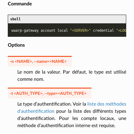
Commande
shell
waarp-gateway
account
local
"<SERVER>"
credential
"<LOGIN>
Options
-n
<NAME>
,
--name
=<NAME>
Le nom de la valeur. Par défaut, le type est utilisé
comme nom.
-t
<AUTH_TYPE>
,
--type
=<AUTH_TYPE>
Le type d’authentification. Voir la
liste des méthodes
d’authentification
pour la liste des différents types
d’authentification. Pour les compte locaux, une
méthode d’authentification interne est requise.