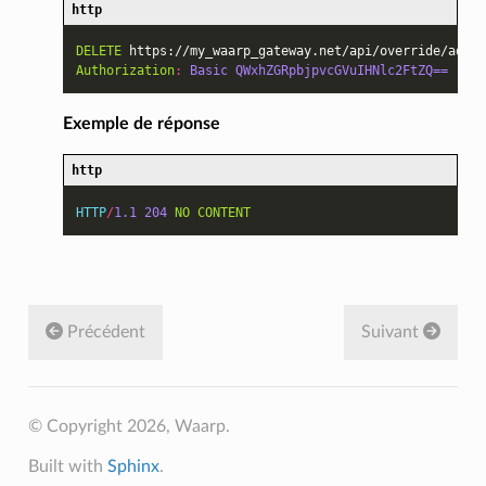
http
DELETE
https://my_waarp_gateway.net/api/override/addre
Authorization
:
Basic QWxhZGRpbjpvcGVuIHNlc2FtZQ==
Exemple de réponse
http
HTTP
/
1.1
204
NO CONTENT
Précédent
Suivant
© Copyright 2026, Waarp.
Built with
Sphinx
.