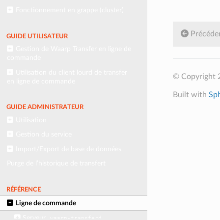
Fonctionnement en grappe (cluster)
Précéde
GUIDE UTILISATEUR
Gestion de Waarp Transfer en ligne de
commande
Utilisation du client lourd de transfer
© Copyright 
en ligne de commande
Built with
Sp
GUIDE ADMINISTRATEUR
Utilisation
Gestion du service
Import/Export de base de données
Purge de l’historique de transfert
RÉFÉRENCE
Ligne de commande
Serveur
waarp-transferd