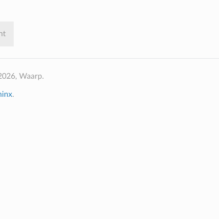
nt
2026, Waarp.
hinx
.