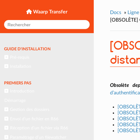
Waarp Transfer
Docs
»
Lign
[OBSOLÈTE] Ge
[OBSO
GUIDE D'INSTALLATION
dista
Pré-requis
Installation
PREMIERS PAS
Obsolète de
Introduction
d’authentific
Démarrage
[OBSOLÈTE
Gestion des dossiers
[OBSOLÈTE]
[OBSOLÈTE
Envoi d’un fichier en R66
[OBSOLÈTE
Réception d’un fichier via R66
[OBSOLÈTE
Paramétrage d’un filewatcher