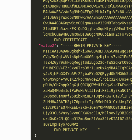
    RUyR2w8qSQP7pl1Lk1K8mos+sdsRINX4VmsLG/pOukMy
    gzAOBgNVHQ8BAf8EBAMCAqQwEwYDVR0lBAwwCgYIKwYB
    BAUwAwEB/zAdBgNVHQ4EFgQUMlkJ+EgiVFx6OlaVub4N
    I4IJbG9jYWxob3N0hwR/AAABhxAAAAAAAAAAAAAAAAAA
    CwUAA4GBAGnpw8im001qnW+e+V339MBTabqvXvsaMKIf
    31bd3B7u5azc/FKfQdDOjjhvnGqoHtyjjVMhxLIN0fju
    lqNcbCum94NGVmx0wDs3WOgcN0GCpiasPZcFs7VoVane
    -----END CERTIFICATE-----"
,
"value2"
:
"-----BEGIN PRIVATE KEY-----
    MIICeAIBADANBgkqhkiG9w0BAQEFAASCAmIwggJeAgEA
    CVg/5nQqtwVVts6phGu4GGSsqzUjfojs7vbC1Ed38aKO
    TsZHZGyr9skF6qRegjtSdiLgo23cFfWS2qRrC09o7UVM
    PrHbESDV+FZrCxv6TrpDMr1LuzUxAgMBAAECgYEAmKww
    yJcRjhPeGX4YeAPr22jbaFYp02QRyydOk2MGhk5uL41O
    V4GMSvp4+YACzK2/kpCm6vdeZJlrbix32kHJo3+HgCa7
    pDHb/Gb7oppXJqXjHQ0CQQDWeUJYVgwS+aTAFsdeDmQW
    zaHuQ4MeWm1olPwPwHsAlIJIvdlF31i9j7kaNC14/smv
    3x0pxduam0Mf258ibxNiuL/T3qt4kBwTUa2JlIFVNPlw
    2LMHHwJBAIH2jtZ6pexlrIjeBMehDtOfCiUUvj2YjiTs
    q1VcPOz4EQ7FREEL+3k6+16+mYOFWW8CQBtdkDJ+mrtZ
    Ljy93CL6Vnsy3vynGFXWGscJ1u/MJloovZy3B2Cd8ZIt
    uxd0sOxCNiQOnnD12ma8nn21Vex34lvKIAI6Zi55ikCt
    sOYLXpHzyo7oGMVz
    -----END PRIVATE KEY-----"
}