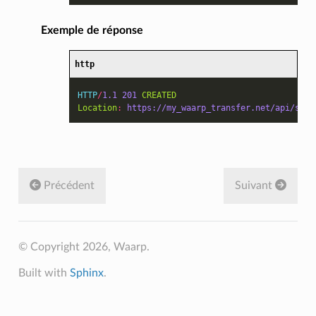
Exemple de réponse
http
HTTP
/
1.1
201
CREATED
Location
:
https://my_waarp_transfer.net/api/serv
Précédent
Suivant
© Copyright 2026, Waarp.
Built with
Sphinx
.