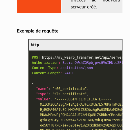
d’accès au nouveau
serveur créé.
Exemple de requête
http
POST
https://my_waarp_transfer.net/api/servers/r
Authorization
:
Basic QWxhZGRpbjpvcGVuIHNlc2FtZQ=
Content-Type
:
application/json
Content-Length
:
2410
{
"name"
:
"r66_certificate"
,
"type"
:
"tls_certificate"
,
"value"
:
"-----BEGIN CERTIFICATE-----
    MIICMzCCAZygAwIBAgIRAJFIx3lh/L57UPaTaMcBJ8ww
    EjEQMA4GA1UEChMHQWNtZSBDbzAgFw03MDAxMDEwMDAw
    MDAwMFowEjEQMA4GA1UEChMHQWNtZSBDbzCBnzANBgkq
    gYkCgYEAyLZU8wra4/hvLmEJWD/mdCq3BVW2zqmEa7gY
    oo5UYT87x6xi+762QI+yiwZOxkdkbKv2yQXqpF6CO1J2