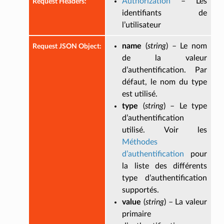
Authorization
– Les
Request Headers
:
identifiants de
l’utilisateur
name
(
string
) – Le nom
Request JSON Object
:
de la valeur
d’authentification. Par
défaut, le nom du type
est utilisé.
type
(
string
) – Le type
d’authentification
utilisé. Voir les
Méthodes
d’authentification
pour
la liste des différents
type d’authentification
supportés.
value
(
string
) – La valeur
primaire