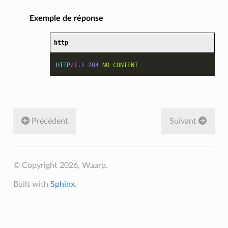
Exemple de réponse
http
HTTP
/
1.1
204
NO CONTENT
Précédent
Suivant
© Copyright 2026, Waarp.
Built with
Sphinx
.