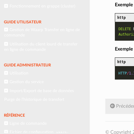
Exemple 
Fonctionnement en grappe (cluster)
http
GUIDE UTILISATEUR
DELETE
Gestion de Waarp Transfer en ligne de
Authori
commande
Utilisation du client lourd de transfer
Exemple
en ligne de commande
http
GUIDE ADMINISTRATEUR
Utilisation
HTTP
/
1.
Gestion du service
Import/Export de base de données
Purge de l’historique de transfert
Précéde
RÉFÉRENCE
Ligne de commande
© Copyright 
Fichier de configuration
waarp-