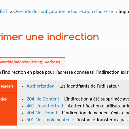
REST
»
Override de configuration
»
Indirection d’adresse
»
Supp
imer une indirection
override/address/
(
string:
address
)
l’indirection en place pour l’adresse donnée (si l’indirection exist
Authorization
– Les identifiants de l’utilisateur
Headers
:
204 No Content
– L’indirection a été supprimée av
odes
:
401 Unauthorized
– Authentification d’utilisateur 
404 Not Found
– L’indirection demandée n’existe p
501 Not Implemented
– L’instance Transfer n’a pas 