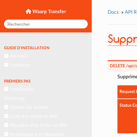
Waarp Transfer
Docs
»
API 
Suppr
GUIDE D'INSTALLATION
Pré-requis
Installation
DELETE
/api/
Supprime 
PREMIERS PAS
Introduction
Request 
Démarrage
Status C
Gestion des dossiers
Envoi d’un fichier en R66
Réception d’un fichier via R66
Paramétrage d’un filewatcher