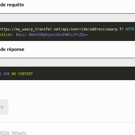
de requête
https://my_waarp_transfer.net/api/override/address/waarp.fr
HTTP
zation
:
Basic QWxhZGRpbjpvcGVuIHNlc2FtZQ==
 de réponse
1
204
NO CONTENT
nt
2026, Waarp.