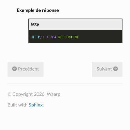
Exemple de réponse
http
HTTP
/
1.1
204
NO CONTENT
Précédent
Suivant
© Copyright 2026, Waarp.
Built with
Sphinx
.