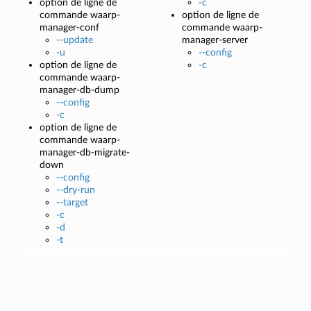
option de ligne de
-c
commande waarp-
option de ligne de
manager-conf
commande waarp-
--update
manager-server
-u
--config
option de ligne de
-c
commande waarp-
manager-db-dump
--config
-c
option de ligne de
commande waarp-
manager-db-migrate-
down
--config
--dry-run
--target
-c
-d
-t