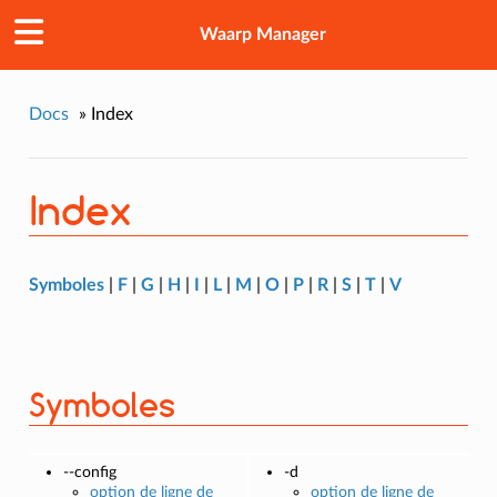
Waarp Manager
Docs
»
Index
Index
Symboles
|
F
|
G
|
H
|
I
|
L
|
M
|
O
|
P
|
R
|
S
|
T
|
V
Symboles
--config
-d
option de ligne de
option de ligne de