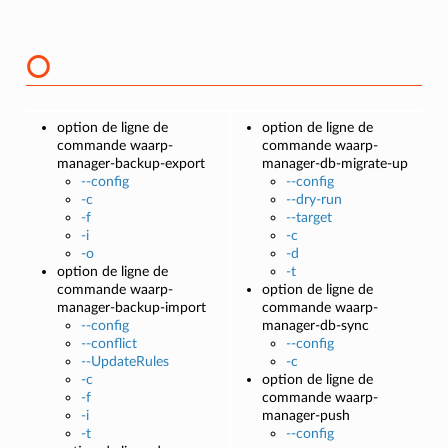
O
option de ligne de
option de ligne de
commande waarp-
commande waarp-
manager-backup-export
manager-db-migrate-up
--config
--config
-c
--dry-run
-f
--target
-i
-c
-o
-d
option de ligne de
-t
commande waarp-
option de ligne de
manager-backup-import
commande waarp-
--config
manager-db-sync
--conflict
--config
--UpdateRules
-c
-c
option de ligne de
-f
commande waarp-
-i
manager-push
-t
--config