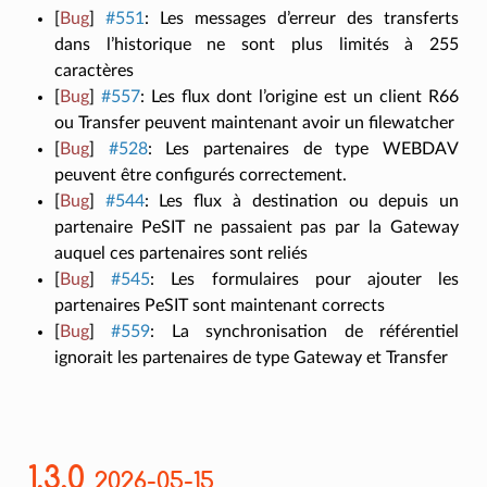
[
Bug
]
#551
:
Les messages d’erreur des transferts
dans l’historique ne sont plus limités à 255
caractères
[
Bug
]
#557
:
Les flux dont l’origine est un client R66
ou Transfer peuvent maintenant avoir un filewatcher
[
Bug
]
#528
:
Les partenaires de type WEBDAV
peuvent être configurés correctement.
[
Bug
]
#544
:
Les flux à destination ou depuis un
partenaire PeSIT ne passaient pas par la Gateway
auquel ces partenaires sont reliés
[
Bug
]
#545
:
Les formulaires pour ajouter les
partenaires PeSIT sont maintenant corrects
[
Bug
]
#559
:
La synchronisation de référentiel
ignorait les partenaires de type Gateway et Transfer
1.3.0
2026-05-15