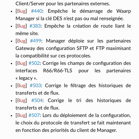
Client/Server pour les partenaires externes.
[
Bug
]
#440
:
Empêche le démarrage de Waarp
Manager si la clé DES n’est pas ou mal renseignée.
[
Bug
]
#383
:
Empêche la création de route liant le
même site.
[
Bug
]
#499
:
Manager déploie sur les partenaires
Gateway des configuration SFTP et FTP maximisant
la compatibilité sur ces protocoles.
[
Bug
]
#502
:
Corrige les champs de configuration des
interfaces R66/R66-TLS pour les partenaires
« legacy ».
[
Bug
]
#503
:
Corrige le filtrage des historiques de
transferts et de flux.
[
Bug
]
#504
:
Corrige le tri des historiques de
transferts et de flux.
[
Bug
]
#507
:
Lors du déploiement de la configuration,
le choix du protocole de transfert se fait maintenant
en fonction des priorités du client de Manager.