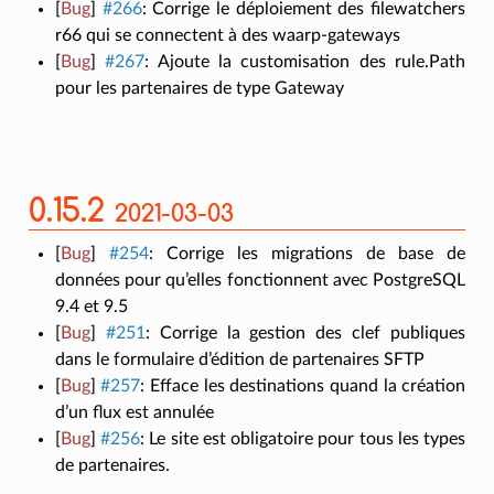
[
Bug
]
#266
:
Corrige le déploiement des filewatchers
r66 qui se connectent à des waarp-gateways
[
Bug
]
#267
:
Ajoute la customisation des rule.Path
pour les partenaires de type Gateway
0.15.2
2021-03-03
[
Bug
]
#254
:
Corrige les migrations de base de
données pour qu’elles fonctionnent avec PostgreSQL
9.4 et 9.5
[
Bug
]
#251
:
Corrige la gestion des clef publiques
dans le formulaire d’édition de partenaires SFTP
[
Bug
]
#257
:
Efface les destinations quand la création
d’un flux est annulée
[
Bug
]
#256
:
Le site est obligatoire pour tous les types
de partenaires.