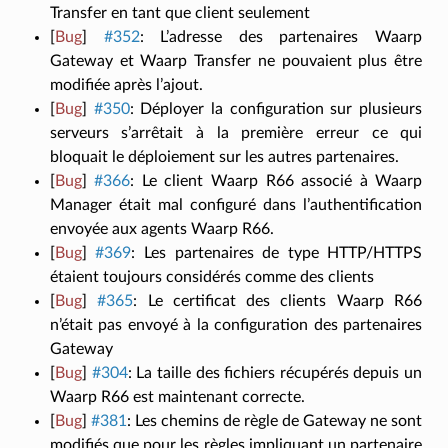
Transfer en tant que client seulement
[
Bug
]
#352
:
L’adresse des partenaires Waarp
Gateway et Waarp Transfer ne pouvaient plus être
modifiée après l’ajout.
[
Bug
]
#350
:
Déployer la configuration sur plusieurs
serveurs s’arrêtait à la première erreur ce qui
bloquait le déploiement sur les autres partenaires.
[
Bug
]
#366
:
Le client Waarp R66 associé à Waarp
Manager était mal configuré dans l’authentification
envoyée aux agents Waarp R66.
[
Bug
]
#369
:
Les partenaires de type HTTP/HTTPS
étaient toujours considérés comme des clients
[
Bug
]
#365
:
Le certificat des clients Waarp R66
n’était pas envoyé à la configuration des partenaires
Gateway
[
Bug
]
#304
:
La taille des fichiers récupérés depuis un
Waarp R66 est maintenant correcte.
[
Bug
]
#381
:
Les chemins de règle de Gateway ne sont
modifiés que pour les règles impliquant un partenaire