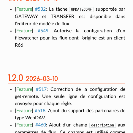
[
Feature
]
#532
:
La tâche
supportée par
UPDATECONF
GATEWAY et TRANSFER est disponible dans
l’éditeur de modèle de flux
[
Feature
]
#549
:
Autorise la configuration d’un
filewatcher pour les flux dont l’origine est un client
R66
1.2.0
2026-03-10
[
Feature
]
#517
:
Correction de la configuration de
get-remote. Une seule ligne de configuration est
envoyée pour chaque règle.
[
Feature
]
#518
:
Ajout du support des partenaires de
type WebDAV.
[
Feature
]
#460
:
Ajout d’un champ
aux
description
paramètres de flux. Ce champs est utilisé comme