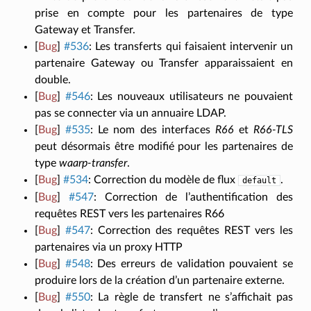
prise en compte pour les partenaires de type
Gateway et Transfer.
[
Bug
]
#536
:
Les transferts qui faisaient intervenir un
partenaire Gateway ou Transfer apparaissaient en
double.
[
Bug
]
#546
:
Les nouveaux utilisateurs ne pouvaient
pas se connecter via un annuaire LDAP.
[
Bug
]
#535
:
Le nom des interfaces
R66
et
R66-TLS
peut désormais être modifié pour les partenaires de
type
waarp-transfer
.
[
Bug
]
#534
:
Correction du modèle de flux
.
default
[
Bug
]
#547
:
Correction de l’authentification des
requêtes REST vers les partenaires R66
[
Bug
]
#547
:
Correction des requêtes REST vers les
partenaires via un proxy HTTP
[
Bug
]
#548
:
Des erreurs de validation pouvaient se
produire lors de la création d’un partenaire externe.
[
Bug
]
#550
:
La règle de transfert ne s’affichait pas