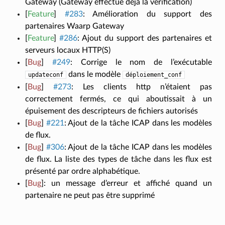
Gateway (Gateway effectue déjà la vérification)
[
Feature
]
#283
:
Amélioration du support des
partenaires Waarp Gateway
[
Feature
]
#286
:
Ajout du support des partenaires et
serveurs locaux HTTP(S)
[
Bug
]
#249
:
Corrige le nom de l’exécutable
dans le modèle
updateconf
déploiement_conf
[
Bug
]
#273
:
Les clients http n’étaient pas
correctement fermés, ce qui aboutissait à un
épuisement des descripteurs de fichiers autorisés
[
Bug
]
#221
:
Ajout de la tâche ICAP dans les modèles
de flux.
[
Bug
]
#306
:
Ajout de la tâche ICAP dans les modèles
de flux. La liste des types de tâche dans les flux est
présenté par ordre alphabétique.
[
Bug
]
:
un message d’erreur et affiché quand un
partenaire ne peut pas être supprimé