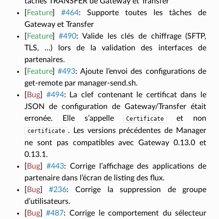
tâches TRANSFER de Gateway et Transfer
[
Feature
]
#464
:
Supporte toutes les tâches de
Gateway et Transfer
[
Feature
]
#490
:
Valide les clés de chiffrage (SFTP,
TLS, …) lors de la validation des interfaces de
partenaires.
[
Feature
]
#493
:
Ajoute l’envoi des configurations de
get-remote par manager-send.sh.
[
Bug
]
#494
:
La clef contenant le certificat dans le
JSON de configuration de Gateway/Transfer était
erronée. Elle s’appelle
et non
Certificate
. Les versions précédentes de Manager
certificate
ne sont pas compatibles avec Gateway 0.13.0 et
0.13.1.
[
Bug
]
#443
:
Corrige l’affichage des applications de
partenaire dans l’écran de listing des flux.
[
Bug
]
#236
:
Corrige la suppression de groupe
d’utilisateurs.
[
Bug
]
#487
:
Corrige le comportement du sélecteur