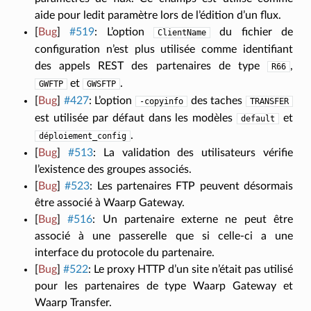
aide pour ledit paramètre lors de l’édition d’un flux.
[
Bug
]
#519
:
L’option
du fichier de
ClientName
configuration n’est plus utilisée comme identifiant
des appels REST des partenaires de type
,
R66
et
.
GWFTP
GWSFTP
[
Bug
]
#427
:
L’option
des taches
-copyinfo
TRANSFER
est utilisée par défaut dans les modèles
et
default
.
déploiement_config
[
Bug
]
#513
:
La validation des utilisateurs vérifie
l’existence des groupes associés.
[
Bug
]
#523
:
Les partenaires FTP peuvent désormais
être associé à Waarp Gateway.
[
Bug
]
#516
:
Un partenaire externe ne peut être
associé à une passerelle que si celle-ci a une
interface du protocole du partenaire.
[
Bug
]
#522
:
Le proxy HTTP d’un site n’était pas utilisé
pour les partenaires de type Waarp Gateway et
Waarp Transfer.