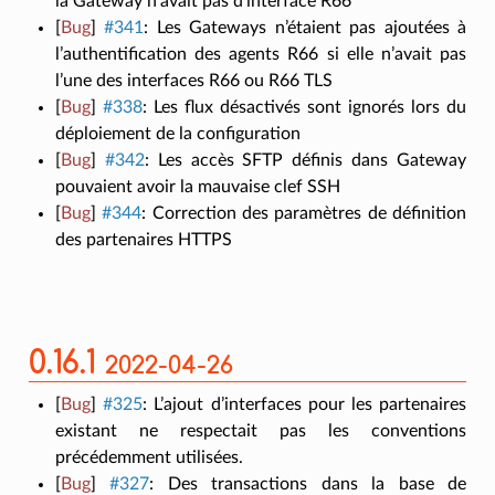
la Gateway n’avait pas d’interface R66
[
Bug
]
#341
:
Les Gateways n’étaient pas ajoutées à
l’authentification des agents R66 si elle n’avait pas
l’une des interfaces R66 ou R66 TLS
[
Bug
]
#338
:
Les flux désactivés sont ignorés lors du
déploiement de la configuration
[
Bug
]
#342
:
Les accès SFTP définis dans Gateway
pouvaient avoir la mauvaise clef SSH
[
Bug
]
#344
:
Correction des paramètres de définition
des partenaires HTTPS
0.16.1
2022-04-26
[
Bug
]
#325
:
L’ajout d’interfaces pour les partenaires
existant ne respectait pas les conventions
précédemment utilisées.
[
Bug
]
#327
:
Des transactions dans la base de