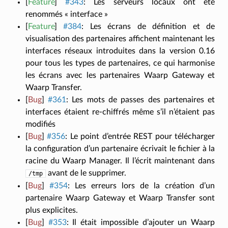
[
Feature
]
#343
:
Les serveurs locaux ont été
renommés « interface »
[
Feature
]
#384
:
Les écrans de définition et de
visualisation des partenaires affichent maintenant les
interfaces réseaux introduites dans la version 0.16
pour tous les types de partenaires, ce qui harmonise
les écrans avec les partenaires Waarp Gateway et
Waarp Transfer.
[
Bug
]
#361
:
Les mots de passes des partenaires et
interfaces étaient re-chiffrés même s’il n’étaient pas
modifiés
[
Bug
]
#356
:
Le point d’entrée REST pour télécharger
la configuration d’un partenaire écrivait le fichier à la
racine du Waarp Manager. Il l’écrit maintenant dans
avant de le supprimer.
/tmp
[
Bug
]
#354
:
Les erreurs lors de la création d’un
partenaire Waarp Gateway et Waarp Transfer sont
plus explicites.
[
Bug
]
#353
:
Il était impossible d’ajouter un Waarp